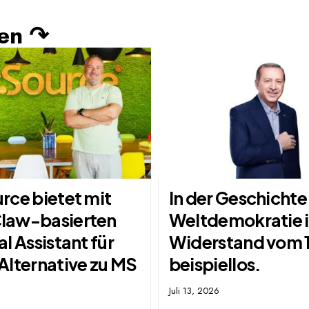
len ↷
rce bietet mit
In der Geschichte
law-basierten
Weltdemokratie i
l Assistant für
Widerstand vom 15
Alternative zu MS
beispiellos.
Juli 13, 2026