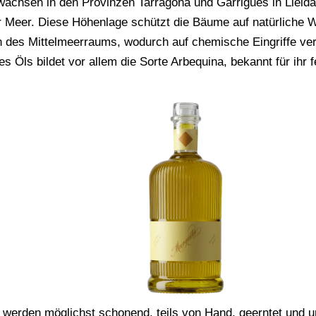
wachsen in den Provinzen Tarragona und Garrigues in Lleida
 Meer. Diese Höhenlage schützt die Bäume auf natürliche W
 des Mittelmeerraums, wodurch auf chemische Eingriffe ver
s Öls bildet vor allem die Sorte Arbequina, bekannt für ihr f
 werden möglichst schonend, teils von Hand, geerntet und u