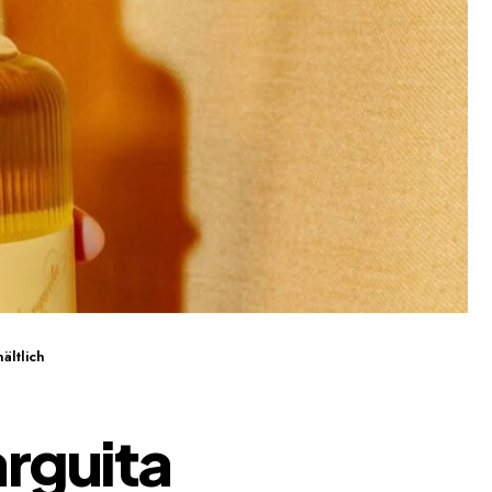
ältlich
rguita