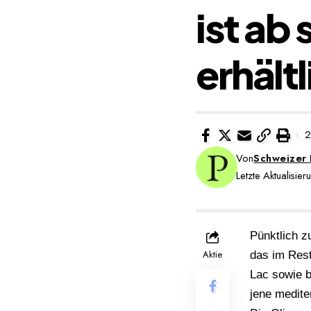
ist ab
erhältl
2
Von
Schweizer
Letzte Aktualisie
Pünktlich z
Aktie
das im Rest
Lac sowie b
jene mediter