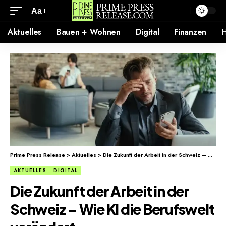
Aa
Aktuelles
Bauen + Wohnen
Digital
Finanzen
H
Prime Press Release
>
Aktuelles
>
Die Zukunft der Arbeit in der Schweiz – Wie KI die Berufswelt verändert
AKTUELLES
DIGITAL
Die Zukunft der Arbeit in der
Schweiz – Wie KI die Berufswelt