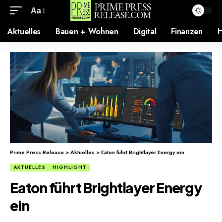
Aa
Aktuelles
Bauen + Wohnen
Digital
Finanzen
H
Prime Press Release
>
Aktuelles
>
Eaton führt Brightlayer Energy ein
AKTUELLES
HIGHLIGHT
Eaton führt Brightlayer Energy
ein