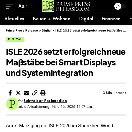
Aa
Aktuelles
Bauen + Wohnen
Digital
Finanzen
H
Prime Press Release
>
Digital
>
ISLE 2026 setzt erfolgreich neue Maßstäbe bei Smart Displays und Systemintegration
DIGITAL
ISLE 2026 setzt erfolgreich neue
Maßstäbe bei Smart Displays
und Systemintegration
3 Min. Lesezeit
Von
Schweizer Fachmedien
Letzte Aktualisierung: März 16, 2026 12:07 p.m.
Am 7. März ging die ISLE 2026 im Shenzhen World