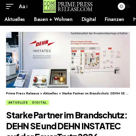
Aa
Aktuelles
Bauen + Wohnen
Digital
Finanzen
H
Prime Press Release
>
Aktuelles
>
Starke Partner im Brandschutz: DEHN SE und DEHN INSTATEC auf der FeuerTrutz 2026
AKTUELLES
DIGITAL
Starke Partner im Brandschutz:
DEHN SE und DEHN INSTATEC