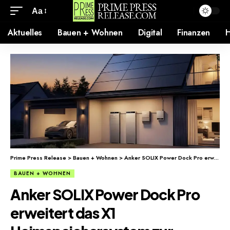
Aa
Aktuelles
Bauen + Wohnen
Digital
Finanzen
H
Prime Press Release
>
Bauen + Wohnen
>
Anker SOLIX Power Dock Pro erweitert das X1 Heimspeichersystem zur ganzheitlichen Energielösung für Haushalte
BAUEN + WOHNEN
Anker SOLIX Power Dock Pro
erweitert das X1