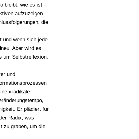
 bleibt, wie es ist –
ktiven aufzuzeigen –
hlussfolgerungen, die
t und wenn sich jede
dneu. Aber wird es
s um Selbstreflexion,
rer und
formationsprozessen
ine «radikale
Veränderungstempo,
keit. Er plädiert für
 der Radix, was
it zu graben, um die