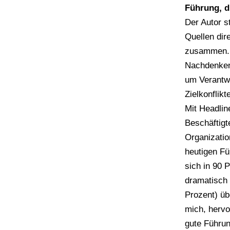
Führung, di
Der Autor s
Quellen dir
zusammen. E
Nachdenken 
um Verantwo
Zielkonflik
Mit Headlin
Beschäftigt
Organizatio
heutigen F
sich in 90 P
dramatisch 
Prozent) übe
mich, hervo
gute Führun