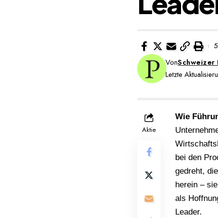
Leader
5
Von
Schweizer
Letzte Aktualisi
Wie Führun
Aktie
Unternehmen
Wirtschafts
bei den Pr
gedreht, di
herein – si
als Hoffnun
Leader.