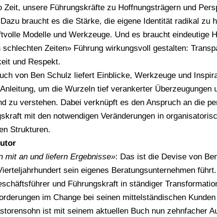
o Zeit, unsere Führungskräfte zu Hoffnungsträgern und Per
 Dazu braucht es die Stärke, die eigene Identität radikal zu h
ftvolle Modelle und Werkzeuge. Und es braucht eindeutige H
n schlechten Zeiten» Führung wirkungsvoll gestalten: Trans
keit und Respekt.
ch von Ben Schulz liefert Einblicke, Werkzeuge und Inspira
Anleitung, um die Wurzeln tief verankerter Überzeugungen 
d zu verstehen. Dabei verknüpft es den Anspruch an die pe
skraft mit den notwendigen Veränderungen in organisatoris
n Strukturen.
utor
 mit an und liefern Ergebnisse»
: Das ist die Devise von Ben
Vierteljahrhundert sein eigenes Beratungsunternehmen führt. E
eschäftsführer und Führungskraft in ständiger Transformatio
orderungen im Change bei seinen mittelständischen Kunden
torensohn ist mit seinem aktuellen Buch nun zehnfacher Au