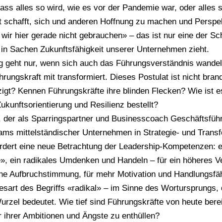
ass alles so wird, wie es vor der Pandemie war, oder alles so
t schafft, sich und anderen Hoffnung zu machen und Perspe
wir hier gerade nicht gebrauchen» – das ist nur eine der Sc
in Sachen Zukunftsfähigkeit unserer Unternehmen zieht.
 geht nur, wenn sich auch das Führungsverständnis wandel
hrungskraft mit transformiert. Dieses Postulat ist nicht bran
igt? Kennen Führungskräfte ihre blinden Flecken? Wie ist e
Zukunftsorientierung und Resilienz bestellt?
 der als Sparringspartner und Businesscoach Geschäftsfüh
ms mittelständischer Unternehmen in Strategie- und Trans
fordert eine neue Betrachtung der Leadership-Kompetenzen: e
», ein radikales Umdenken und Handeln – für ein höheres 
che Aufbruchstimmung, für mehr Motivation und Handlungsfähig
esart des Begriffs «radikal» – im Sinne des Wortursprungs,
urzel bedeutet. Wie tief sind Führungskräfte von heute bere
 ihrer Ambitionen und Ängste zu enthüllen?