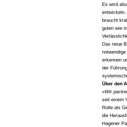
Es wird als
entwickeln.
braucht kra
guten wie i
Verlässlich
Das neue Bu
notwendige 
erkennen un
der Führung
systemische
Über den A
«Wir packen
seit einem 
Rolle als G
die Herausf
Hagener Pas