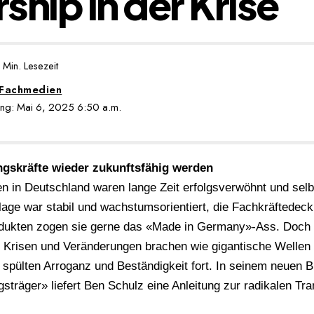
ship in der Krise
 Min. Lesezeit
 Fachmedien
erung: Mai 6, 2025 6:50 a.m.
gskräfte wieder zukunftsfähig werden
 in Deutschland waren lange Zeit erfolgsverwöhnt und selbs
lage war stabil und wachstumsorientiert, die Fachkräftedec
odukten zogen sie gerne das «Made in Germany»-Ass. Doch 
e Krisen und Veränderungen brachen wie gigantische Wellen
e spülten Arroganz und Beständigkeit fort. In seinem neuen 
gsträger» liefert Ben Schulz eine Anleitung zur radikalen T