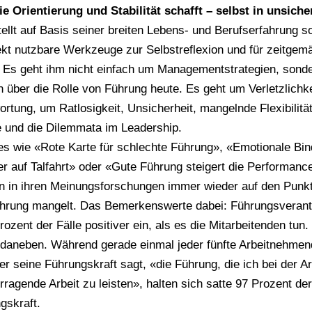
e Orientierung und Stabilität schafft – selbst in unsiche
tellt auf Basis seiner breiten Lebens- und Berufserfahrung 
ekt nutzbare Werkzeuge zur Selbstreflexion und für zeitge
s geht ihm nicht einfach um Managementstrategien, sonder
über die Rolle von Führung heute. Es geht um Verletzlichkei
rtung, um Ratlosigkeit, Unsicherheit, mangelnde Flexibilitä
te und die Dilemmata im Leadership.
es wie «Rote Karte für schlechte Führung», «Emotionale Bi
er auf Talfahrt» oder «Gute Führung steigert die Performance
n in ihren Meinungsforschungen immer wieder auf den Punkt
ührung mangelt. Das Bemerkenswerte dabei: Führungsverant
rozent der Fälle positiver ein, als es die Mitarbeitenden tun
daneben. Während gerade einmal jeder fünfte Arbeitnehmen
r seine Führungskraft sagt, «die Führung, die ich bei der Arb
rragende Arbeit zu leisten», halten sich satte 97 Prozent de
gskraft.