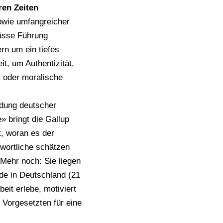
ren Zeiten
sowie umfangreicher
mässe Führung
n um ein tiefes
t, um Authentizität,
t oder moralische
ndung deutscher
» bringt die Gallup
, woran es der
wortliche schätzen
. Mehr noch: Sie liegen
de in Deutschland (21
eit erlebe, motiviert
r Vorgesetzten für eine