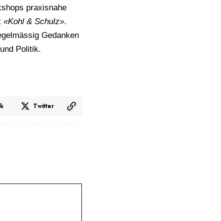
rkshops praxisnahe
t
«Kohl & Schulz»
.
 regelmässig Gedanken
nd Politik.
k
Twitter