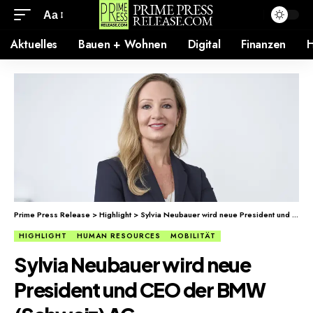
Aa
Aktuelles
Bauen + Wohnen
Digital
Finanzen
H
Prime Press Release
>
Highlight
>
Sylvia Neubauer wird neue President und CEO der BMW (Schweiz) AG.
HIGHLIGHT
HUMAN RESOURCES
MOBILITÄT
Sylvia Neubauer wird neue
President und CEO der BMW