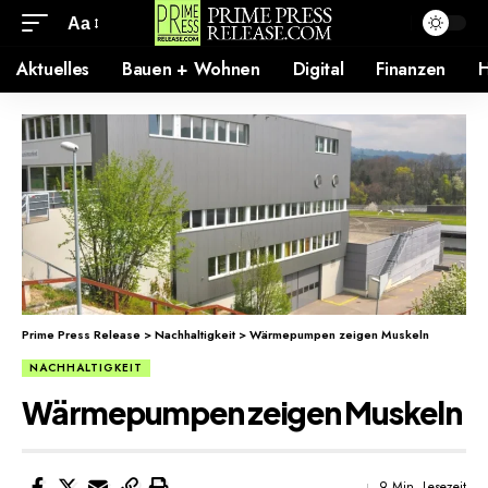
Aa
Aktuelles
Bauen + Wohnen
Digital
Finanzen
H
Prime Press Release
>
Nachhaltigkeit
>
Wärmepumpen zeigen Muskeln
NACHHALTIGKEIT
Wärmepumpen zeigen Muskeln
9 Min. Lesezeit